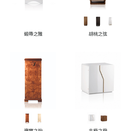
緞帶之雅
胡桃之弦
瑰寶之怡
北極之緻