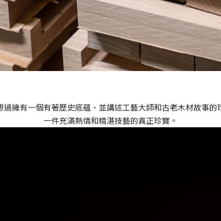
想過擁有一個有著歷史底蘊、並講述工藝大師和古老木材故事的
一件充滿熱情和精湛技藝的真正珍寶。